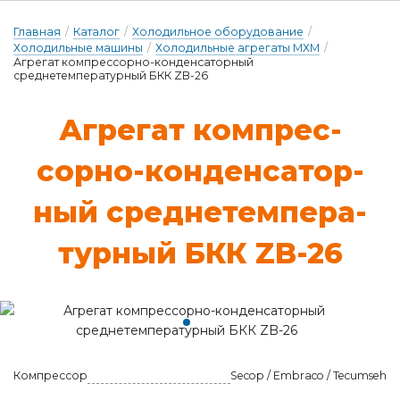
Главная
/
Каталог
/
Холодильное оборудование
/
Холодильные машины
/
Холодильные агрегаты МХМ
/
Агрегат компрессорно-конденсаторный
среднетемпературный БКК ZB-26
Аг­ре­гат ком­прес­
сорно-кон­денса­тор­
ный сред­не­тем­пе­ра­
тур­ный БКК ZB-26
Компрессор
Secop / Embraco / Tecumseh