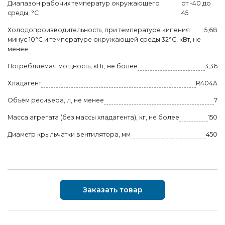
Диапазон рабочих температур окружающего
от -40 до
среды, °С
45
Холодопроизводительность, при температуре кипения
5,68
минус 10°С и температуре окружающей среды 32°С, кВт, не
менее
Потребляемая мощность, кВт, не более
3,36
Хладагент
R404A
Объём ресивера, л, не менее
7
Масса агрегата (без массы хладагента), кг, не более
150
Диаметр крыльчатки вентилятора, мм
450
Заказать товар