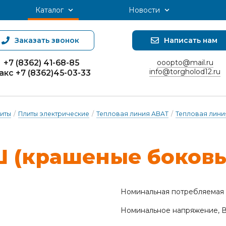
Каталог
Новости
Заказать звонок
Написать нам
+7 (8362) 41-68-85
ooopto@mail.ru
info@torgholod12.ru
акс +7 (8362)45-03-33
иты
/
Плиты электрические
/
Тепловая линия ABAT
/
Тепловая лини
кра­ше­ные бо­ко­вы
Номинальная потребляемая 
Номинальное напряжение, 