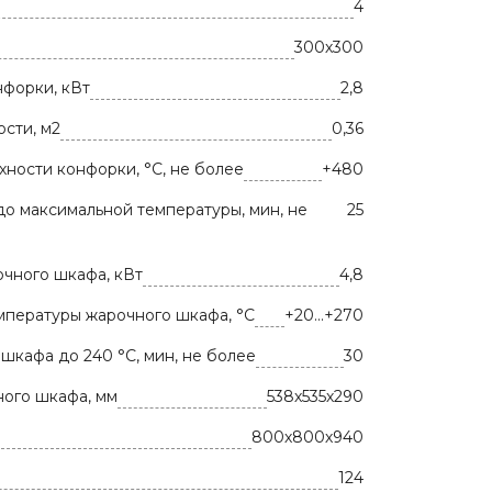
4
300х300
форки, кВт
2,8
сти, м2
0,36
ности конфорки, °C, не более
+480
о максимальной температуры, мин, не
25
чного шкафа, кВт
4,8
мпературы жарочного шкафа, °C
+20...+270
шкафа до 240 °C, мин, не более
30
ого шкафа, мм
538х535х290
800х800х940
124