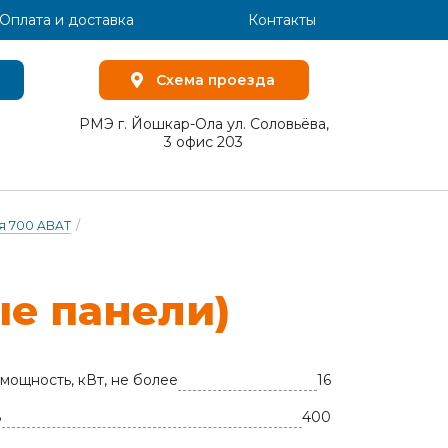
Оплата и доставка
Контакты
Схема проезда
РМЭ г. Йошкар-Ола ул. Соловьёва,
3 офис 203
я 700 ABAT
/
е па­не­ли)
мощность, кВт, не более
16
В
400