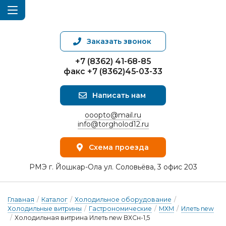
Заказать звонок
+7 (8362) 41-68-85
факс +7 (8362)45-03-33
Написать нам
ooopto@mail.ru
info@torgholod12.ru
Схема проезда
РМЭ г. Йошкар-Ола ул. Соловьёва, 3 офис 203
Главная
/
Каталог
/
Холодильное оборудование
/
Холодильные витрины
/
Гастрономические
/
МХМ
/
Илеть new
/
Холодильная витрина Илеть new ВХСн-1,5