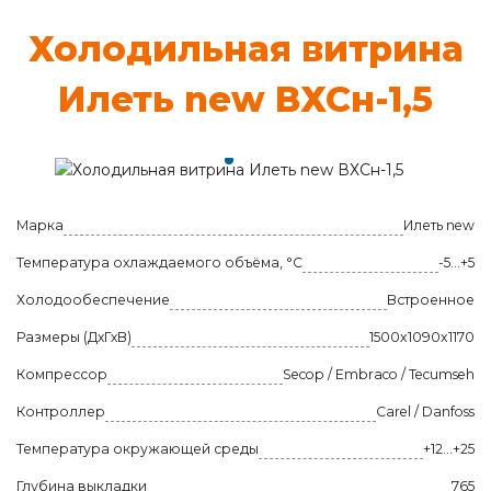
Хо­ло­диль­ная вит­ри­на
И­леть new ВХСн-1,5
Марка
Илеть new
Температура охлаждаемого объёма, °C
-5...+5
Холодообеспечение
Встроенное
Размеры (ДхГхВ)
1500x1090x1170
Компрессор
Secop / Embraco / Tecumseh
Контроллер
Carel / Danfoss
Температура окружающей среды
+12…+25
Глубина выкладки
765