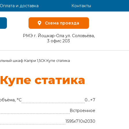
Оплата и доставка
Контакты
Схема проезда
РМЭ г. Йошкар-Ола ул. Соловьёва,
3 офис 203
льный шкаф Капри 1,5СК Купе статика
у­пе ста­ти­ка
объёма, °C
0…+7
Встроенное
1595x710x2030