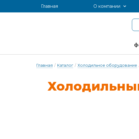
Главная
О компании
ф
Главная
/
Каталог
/
Холодильное оборудование
Хо­ло­диль­ны