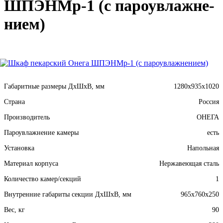
ШПЭНМр-1 (с па­ро­ув­лажне­
ни­ем)
Габаритные размеры ДхШхВ, мм
1280х935х1020
Страна
Россия
Производитель
ОНЕГА
Пароувлажнение камеры
есть
Установка
Напольная
Материал корпуса
Нержавеющая сталь
Количество камер/секций
1
Внутренние габариты секции ДхШхВ, мм
965x760x250
Вес, кг
90