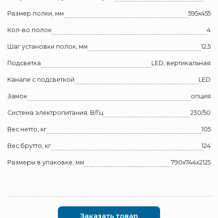
Размер полки, мм
595х455
Кол-во полок
4
Шаг установки полок, мм
12,5
Подсветка
LED, вертикальная
Канапе с подсветкой
LED
Замок
опция
Система электропитания, В/Гц
230/50
Вес нетто, кг
105
Вес брутто, кг
124
Размеры в упаковке, мм
790х744х2125
Заказать товар