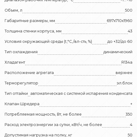
Объем, л
500
Габаритные размеры, мм
697х710х1960
Толщина стенки корпуса, мм
43
Условия окружающей среды (t,°C,/вл-сть, %)
до +32/до 60
Тип охлаждения
динамический
Хладагент
R134a
Расположение агрегата
верхнее
Терморегулятор
эл.блок
Тип оттайки
автоматическая с системой испарения конденсата
Клапан Шредера
+
Потребляемая мощность, Вт, не более
350
Расход электроэнергии за сутки, кВт/ч, не более
4
Допустимая нагрузка на полку, кг
50