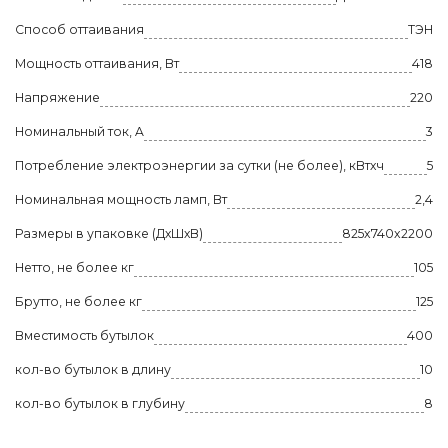
Способ оттаивания
ТЭН
Мощность оттаивания, Вт
418
Напряжение
220
Номинальный ток, A
3
Потребление электроэнергии за сутки (не более), кВтхч
5
Номинальная мощность ламп, Вт
2,4
Размеры в упаковке (ДхШхВ)
825x740x2200
Нетто, не более кг
105
Брутто, не более кг
125
Вместимость бутылок
400
кол-во бутылок в длину
10
кол-во бутылок в глубину
8