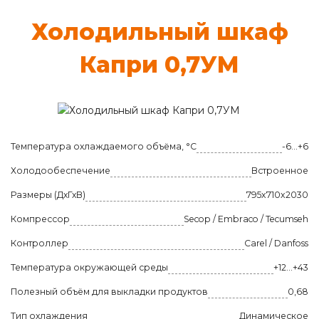
Хо­ло­диль­ный шкаф
Кап­ри 0,7УМ
Температура охлаждаемого объёма, °C
-6…+6
Холодообеспечение
Встроенное
Размеры (ДхГхВ)
795x710x2030
Компрессор
Secop / Embraco / Tecumseh
Контроллер
Carel / Danfoss
Температура окружающей среды
+12...+43
Полезный объём для выкладки продуктов
0,68
Тип охлаждения
Динамическое