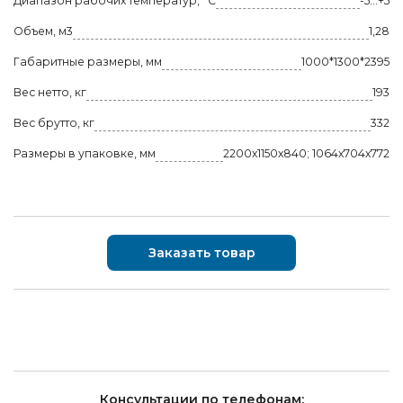
Диапазон рабочих температур, °C
-5...+5
Объем, м3
1,28
Габаритные размеры, мм
1000*1300*2395
Вес нетто, кг
193
Вес брутто, кг
332
Размеры в упаковке, мм
2200х1150х840; 1064х704х772
Заказать товар
Консультации по телефонам: