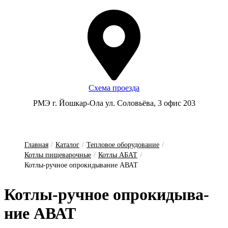
Схема проезда
РМЭ г. Йошкар-Ола ул. Соловьёва, 3 офис 203
Главная
/
Каталог
/
Тепловое оборудование
/
Котлы пищеварочные
/
Котлы АБАТ
/
Котлы-ручное опрокидывание АВАТ
Кот­лы-руч­ное оп­ро­ки­ды­ва­
ние А­ВАТ