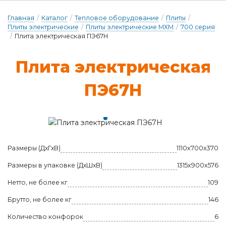
Главная
/
Каталог
/
Тепловое оборудование
/
Плиты
/
Плиты электрические
/
Плиты электрические МХМ
/
700 серия
/
Плита электрическая ПЭ67Н
Пли­та э­лек­три­чес­кая
ПЭ67Н
Размеры (ДхГхВ)
1110x700x370
Размеры в упаковке (ДхШхВ)
1315x900x576
Нетто, не более кг
109
Брутто, не более кг
146
Количество конфорок
6