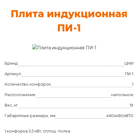
Пли­та ин­дукци­он­ная
ПИ-1
Бренд
ЦМИ
Артикул
ПИ-1
Количество конфорок
1
Расположение
напольное
Вес, кг
19
Габаритные размеры, мм
460х480х870
1 конфорка 3,5 кВт, сплош. полка