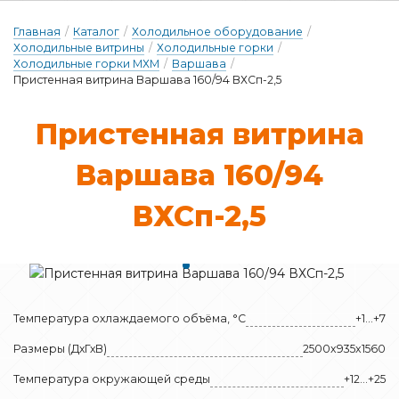
Главная
/
Каталог
/
Холодильное оборудование
/
Холодильные витрины
/
Холодильные горки
/
Холодильные горки МХМ
/
Варшава
/
Пристенная витрина Варшава 160/94 ВХСп-2,5
Прис­тенная вит­ри­на
Вар­ша­ва 160/94
ВХСп-2,5
Температура охлаждаемого объёма, °C
+1...+7
Размеры (ДхГхВ)
2500x935x1560
Температура окружающей среды
+12…+25