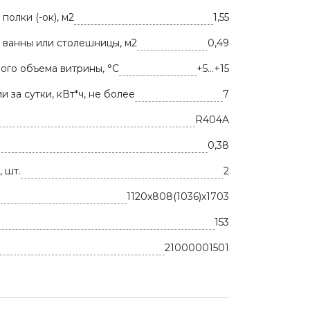
олки (-ок), м2
1,55
ванны или столешницы, м2
0,49
ого объема витрины, °С
+5...+15
 за сутки, кВт*ч, не более
7
R404A
0,38
 шт.
2
1120x808(1036)x1703
153
21000001501