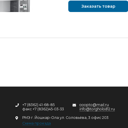
Заказать товар
+7 (8362) 41-68-85
ooopto@mail.ru
факс +7 (8362)45-03-33
info@torgholod12.ru
РМЭ г. Йошкар-Ола ул. Соловьёва, 3 офис 203
Схема проезда