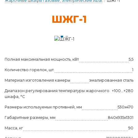
Жарочные шкафы газовые, электрические Abat
/
ШЖГ-1
ШЖГ-1
Полная максимальная мощность, кВт
5,5
Количество горелок, шт.
1
Материал изготовления камеры
эмалированная сталь
Диапазон регулирования температуры жарочного
+100...+280
шкафа, °С
Размеры используемых противней, мм
530х470
Габаритные размеры, мм
840х935х1301
Масса, кг
90