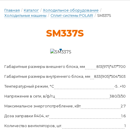
Главная
/
Каталог
/
Холодильное оборудование
/
Холодильные машины
/
Сплит-системы POLAIR
/
SM337S
SM337S
Габаритные размеры внешнего блока, мм
813(971)*417*700
Габаритные размеры внутреннего блока, мм
833(905)*504*503
Температурный режим, °С
-5...+10
Напряжение в сети, в/ф/гц
380/3/50
Maксимальное энергопотребление, кВт
2.7
Доза заправки R404, кг
1.6
Количество вентиляторов, шт.
1