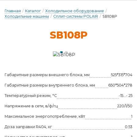
Главная
/
Каталог
/
Холодильное оборудование
/
Холодильные машины
/
Сплит-системы POLAIR
/
SВ108P
SВ108P
Габаритные размеры внешнего блока, мм
525*315*704
Габаритные размеры внутреннего блока, мм
650*504*278
Температурный режим, °С
-15...- 25
Напряжение в сети, в/ф/гц
220/1/50
Maксимальное энергопотребление, кВт
1
Доза заправки R404, кг
0.53