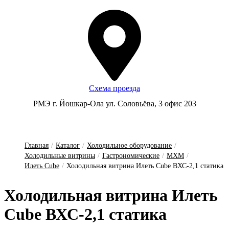
Схема проезда
РМЭ г. Йошкар-Ола ул. Соловьёва, 3 офис 203
Главная
/
Каталог
/
Холодильное оборудование
/
Холодильные витрины
/
Гастрономические
/
МХМ
/
Илеть Cube
/
Холодильная витрина Илеть Cube ВХС-2,1 статика
Хо­ло­диль­ная вит­ри­на И­леть
Cube ВХС-2,1 ста­ти­ка