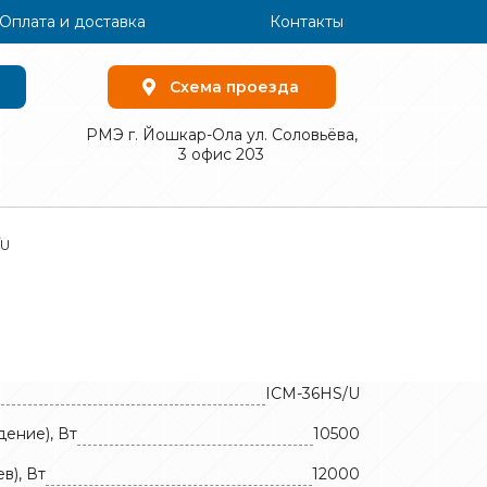
Оплата и доставка
Контакты
Схема проезда
РМЭ г. Йошкар-Ола ул. Соловьёва,
3 офис 203
/U
ICM-36HS/U
ение), Вт
10500
в), Вт
12000