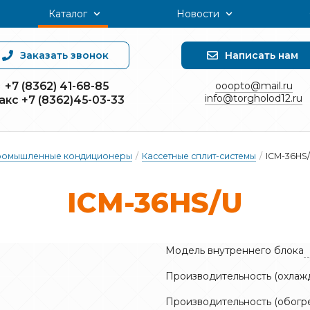
Каталог
Новости
Заказать звонок
Написать нам
+7 (8362) 41-68-85
ooopto@mail.ru
info@torgholod12.ru
акс +7 (8362)45-03-33
ромышленные кондиционеры
/
Кассетные сплит-системы
/
ICM-36HS
ICM-36HS/U
Модель внутреннего блока
Производительность (охлажд
Производительность (обогре