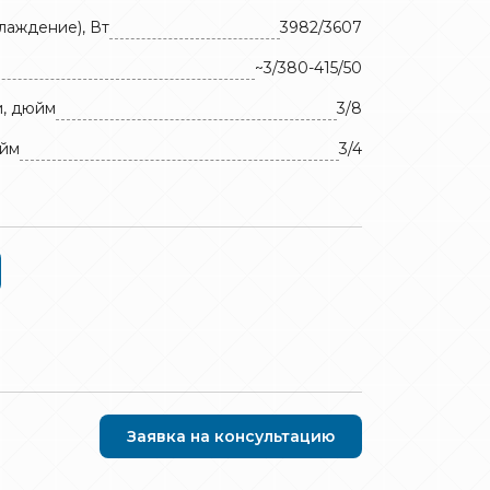
лаждение), Вт
3982/3607
~3/380-415/50
и, дюйм
3/8
юйм
3/4
Заявка на консультацию