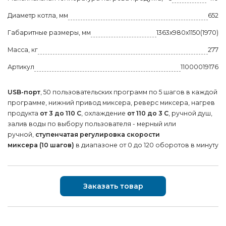
Диаметр котла, мм
652
Габаритные размеры, мм
1363х980х1150(1970)
Масса, кг
277
Артикул
11000019176
USB-порт
, 50 пользовательских программ по 5 шагов в каждой
программе, нижний привод миксера, реверс миксера, нагрев
продукта
от 3 до 110 С
, охлаждение
от 110 до 3 С
, ручной душ,
залив воды по выбору пользователя - мерный или
ручной,
ступенчатая регулировка скорости
миксера (10 шагов)
в диапазоне от 0 до 120 оборотов в минуту
Заказать товар