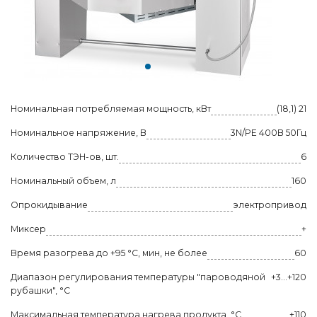
Номинальная потребляемая мощность, кВт
(18,1) 21
Номинальное напряжение, В
3N/PE 400В 50Гц
Количество ТЭН-ов, шт.
6
Номинальный объем, л
160
Опрокидывание
электропривод
Миксер
+
Время разогрева до +95 °C, мин, не более
60
Диапазон регулирования температуры "пароводяной
+3...+120
рубашки", °C
Максимальная температура нагрева продукта, °C
+110