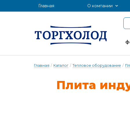
Главная
О компании
ф
Главная
/
Каталог
/
Тепловое оборудование
/
Пл
Пли­та ин­д