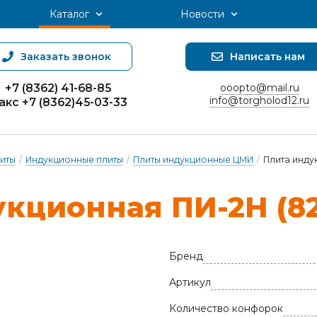
Каталог
Новости
Заказать звонок
Написать нам
+7 (8362) 41-68-85
ooopto@mail.ru
info@torgholod12.ru
акс +7 (8362)45-03-33
иты
/
Индукционные плиты
/
Плиты индукционные ЦМИ
/
Плита инду
укци­он­ная ПИ-2Н (
Бренд
Артикул
Количество конфорок