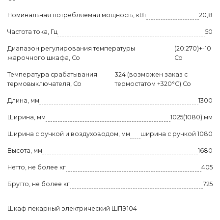
Номинальная потребляемая мощность, кВт
20,8
Частота тока, Гц
50
Диапазон регулирования температуры
(20:270)+-10
жарочного шкафа, Co
Co
Температура срабатывания
324 (возможен заказ с
термовыключателя, Co
термостатом +320°С) Co
Длина, мм
1300
Ширина, мм
1025(1080) мм
Ширина с ручкой и воздуховодом, мм
ширина с ручкой 1080
Высота, мм
1680
Нетто, не более кг
405
Брутто, не более кг
725
Шкаф пекарный электрический ШПЭ104