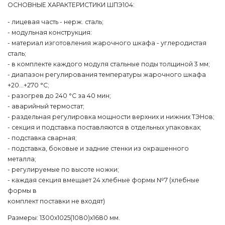
ОСНОВНЫЕ ХАРАКТЕРИСТИКИ ШПЭ104:
- лицевая часть - нерж. сталь;
- модульная конструкция:
- материал изготовления жарочного шкафа - углеродистая
сталь;
- в комплекте каждого модуля стальные поды толщиной 3 мм;
- диапазон регулирования температуры жарочного шкафа
+20...+270 °С;
- разогрев до 240 °С за 40 мин;
- аварийный термостат;
- раздельная регулировка мощности верхних и нижних ТЭНов;
- секция и подставка поставляются в отдельных упаковках;
- подставка сварная;
- подставка, боковые и задние стенки из окрашенного
металла;
- регулируемые по высоте ножки;
- каждая секция вмещает 24 хлебные формы №7 (хлебные
формы в
комплект поставки не входят)
Размеры: 1300х1025(1080)х1680 мм.