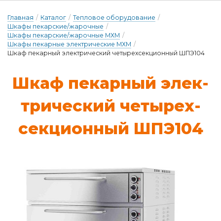
Главная
/
Каталог
/
Тепловое оборудование
/
Шкафы пекарские/жарочные
/
Шкафы пекарские/жарочные МХМ
/
Шкафы пекарные электрические МХМ
/
Шкаф пекарный электрический четырехсекционный ШПЭ104
Шкаф пе­кар­ный э­лек­
три­чес­кий че­ты­рех­
секци­он­ный ШПЭ104