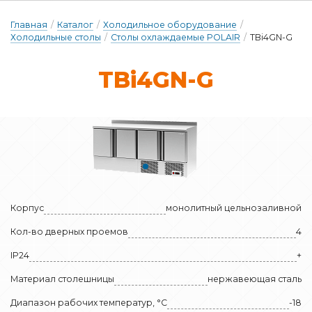
Главная
/
Каталог
/
Холодильное оборудование
/
Холодильные столы
/
Столы охлаждаемые POLAIR
/
TBi4GN-G
TBi4GN-G
Корпус
монолитный цельнозаливной
Кол-во дверных проемов
4
IP24
+
Материал столешницы
нержавеющая сталь
Диапазон рабочих температур, °C
-18