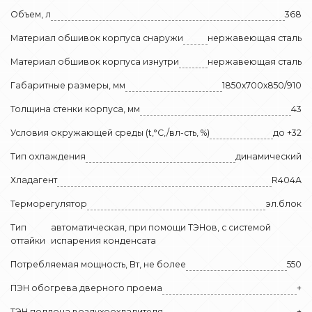
Объем, л
368
Материал обшивок корпуса снаружи
нержавеющая сталь
Материал обшивок корпуса изнутри
нержавеющая сталь
Габаритные размеры, мм
1850х700х850/910
Толщина стенки корпуса, мм
43
Условия окружающей среды (t,°C,/вл-сть, %)
до +32
Тип охлаждения
динамический
Хладагент
R404А
Терморегулятор
эл.блок
Тип
автоматическая, при помощи ТЭНов, с системой
оттайки
испарения конденсата
Потребляемая мощность, Вт, не более
550
ПЭН обогрева дверного проема
+
ТЭН поддона воздухоохладителя
+