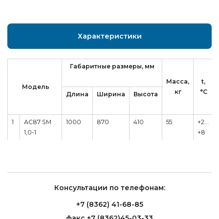
Характеристики
Габаритные размеры, мм
Масса,
t,
Модель
кг
°C
Длина
Ширина
Высота
1
АС87 SM
1000
870
410
55
+2…
1,0-1
+8
(ВХС-1,0
Cube Арго
XL ТЕХНО)
2
АС87 SV
1000
870
410
56
-5…
Консультации по телефонам:
1,0-1
+5
(ВХСр-1,0
+7 (8362) 41-68-85
Сube Арго
факс +7 (8362)45-03-33
XL ТЕХНО)