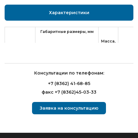
Характеристики
Габаритные размеры, мм
Масса,
Модель
t, °C
кг
Длина
Ширина
Высота
1
Шкаф
825
645
2020
120
+1...+12
Консультации по телефонам:
для
(2070)
напитков
+7 (8362) 41-68-85
Carboma
факс +7 (8362)45-03-33
Заявка на консультацию