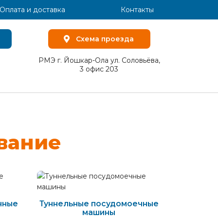
Оплата и доставка
Контакты
Схема проезда
РМЭ г. Йошкар-Ола ул. Соловьёва,
3 офис 203
­ва­ние
чные
Туннельные посудомоечные
машины