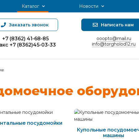
Каталог
Новости
Заказать звонок
Написать нам
+7 (8362) 41-68-85
ooopto@mail.ru
info@torgholod12.ru
акс +7 (8362)45-03-33
ие
до­мо­еч­ное о­бо­ру­до
нтальные посудомойки
Купольные посудомое
машины