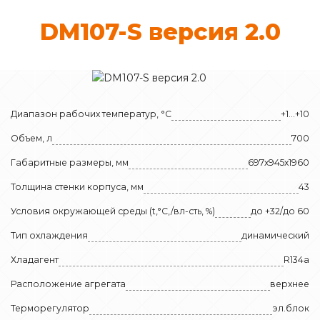
DM107-S вер­сия 2.0
Диапазон рабочих температур, °C
+1…+10
Объем, л
700
Габаритные размеры, мм
697х945х1960
Толщина стенки корпуса, мм
43
Условия окружающей среды (t,°C,/вл-сть, %)
до +32/до 60
Тип охлаждения
динамический
Хладагент
R134a
Расположение агрегата
верхнее
Терморегулятор
эл.блок