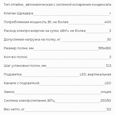
Тип оттайки
автоматическая с системой испарения конденсата
Клапан Шредера
+
Потребляемая мощность, Вт, не более
400
Расход электроэнергии за сутки, кВт/ч, не более
3
Допустимая нагрузка на полку, кг
50
Размер полки, мм
595x650
Кол-во полок
5
Шаг установки полок, мм
12,5
Подсветка
LED, вертикальная
Канапе с подсветкой
LED
Замок
опция
Система электропитания, В/Гц
230/50
Вес нетто, кг
122