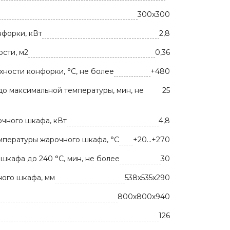
300х300
форки, кВт
2,8
сти, м2
0,36
ности конфорки, °C, не более
+480
о максимальной температуры, мин, не
25
чного шкафа, кВт
4,8
мпературы жарочного шкафа, °C
+20...+270
шкафа до 240 °C, мин, не более
30
ого шкафа, мм
538х535х290
800х800х940
126