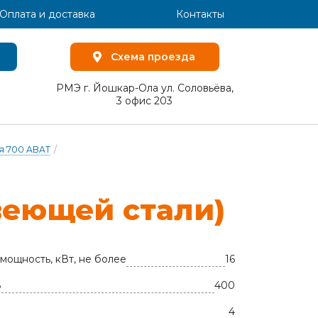
Оплата и доставка
Контакты
Схема проезда
РМЭ г. Йошкар-Ола ул. Соловьёва,
3 офис 203
я 700 ABAT
/
­ю­щей ста­ли)
мощность, кВт, не более
16
В
400
4