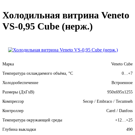
Хо­ло­диль­ная вит­ри­на Veneto
VS-0,95 Cube (нерж.)
Марка
Veneto Cube
Температура охлаждаемого объёма, °C
0…+7
Холодообеспечение
Встроенное
Размеры (ДхГхВ)
950x695x1255
Компрессор
Secop / Embraco / Tecumseh
Контроллер
Carel / Danfoss
Температура окружающей среды
+12…+25
Глубина выкладки
490