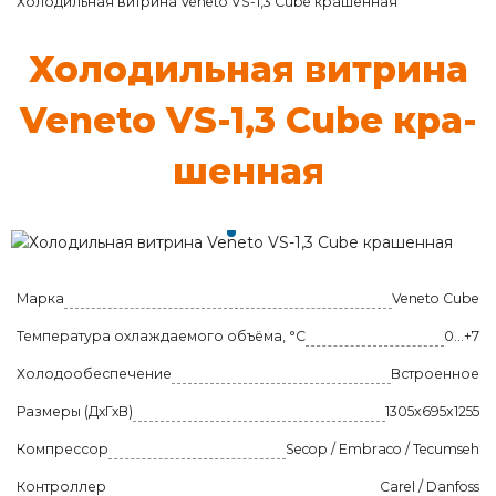
Холодильная витрина Veneto VS-1,3 Cube крашенная
Хо­ло­диль­ная вит­ри­на
Veneto VS-1,3 Cube кра­
шен­ная
Марка
Veneto Cube
Температура охлаждаемого объёма, °C
0…+7
Холодообеспечение
Встроенное
Размеры (ДхГхВ)
1305x695x1255
Компрессор
Secop / Embraco / Tecumseh
Контроллер
Carel / Danfoss