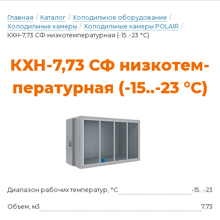
Главная
/
Каталог
/
Холодильное оборудование
/
Холодильные камеры
/
Холодильные камеры POLAIR
/
КХН-7,73 СФ низкотемпературная (-15..-23 °C)
КХН-7,73 СФ низ­ко­тем­
пе­ра­тур­ная (-15..-23 °C)
Диапазон рабочих температур, °C
-15...-23
Объем, м3
7,73