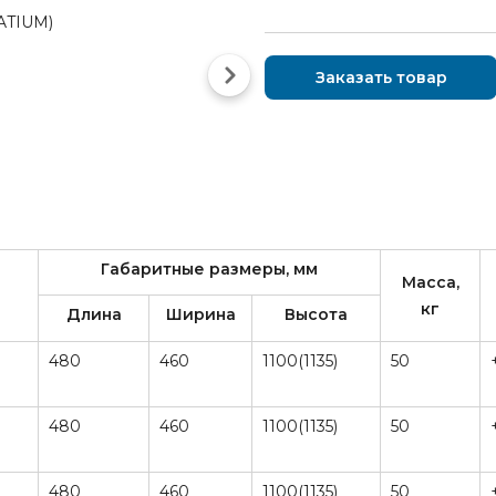
Заказать товар
Габаритные размеры, мм
Масса,
кг
Длина
Ширина
Высота
480
460
1100(1135)
50
480
460
1100(1135)
50
480
460
1100(1135)
50