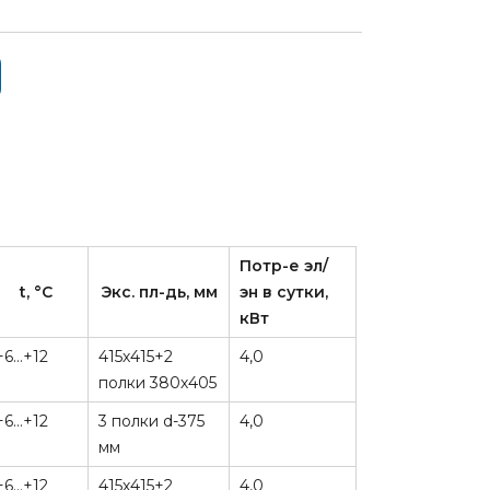
Потр-е эл/
t, °C
Экс. пл-дь, мм
эн в сутки,
кВт
+6…+12
415х415+2
4,0
полки 380х405
+6…+12
3 полки d-375
4,0
мм
+6…+12
415х415+2
4,0