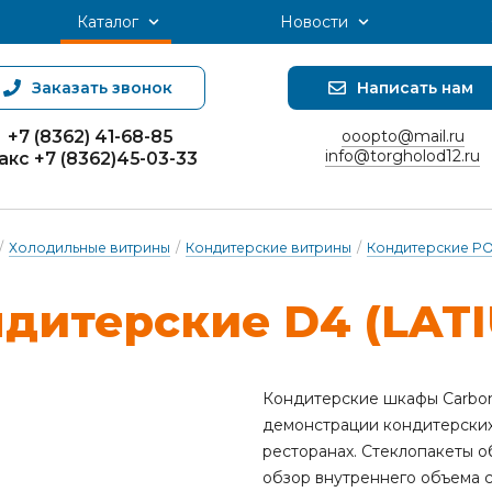
Каталог
Новости
Заказать звонок
Написать нам
+7 (8362) 41-68-85
ooopto@mail.ru
info@torgholod12.ru
акс +7 (8362)45-03-33
/
Холодильные витрины
/
Кондитерские витрины
/
Кондитерские P
­ди­тер­ские D4 (LAT
Кондитерские шкафы Carbo
демонстрации кондитерских 
ресторанах. Стеклопакеты 
обзор внутреннего объема с