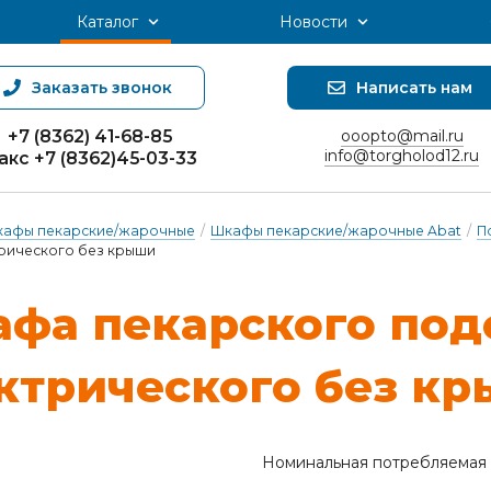
Каталог
Новости
Заказать звонок
Написать нам
+7 (8362) 41-68-85
ooopto@mail.ru
info@torgholod12.ru
акс +7 (8362)45-03-33
афы пекарские/жарочные
/
Шкафы пекарские/жарочные Abat
/
П
рического без крыши
фа пе­кар­ско­го по­д
к­три­чес­ко­го без к
Номинальная потребляемая 