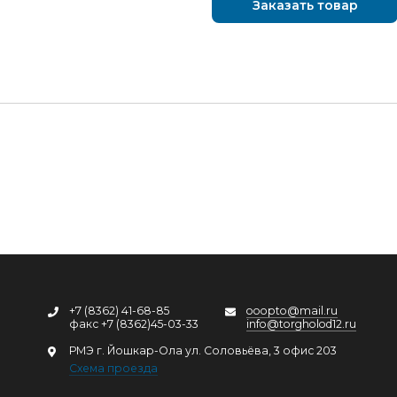
Заказать товар
+7 (8362) 41-68-85
ooopto@mail.ru
факс +7 (8362)45-03-33
info@torgholod12.ru
РМЭ г. Йошкар-Ола ул. Соловьёва, 3 офис 203
Схема проезда