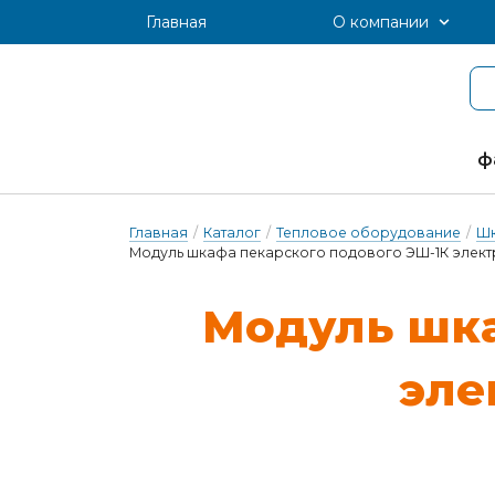
Главная
О компании
ф
Главная
/
Каталог
/
Тепловое оборудование
/
Шк
Модуль шкафа пекарского подового ЭШ-1К элект
Мо­дуль шка­
э­ле