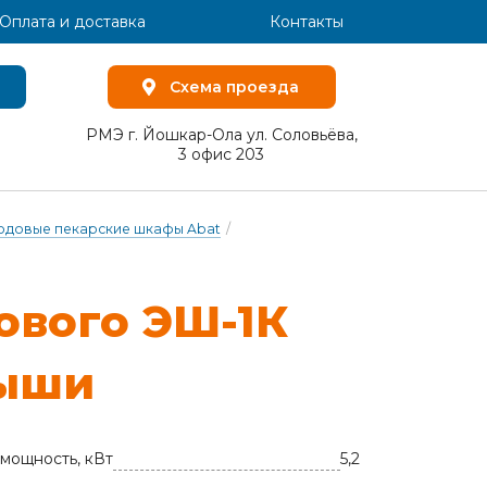
Оплата и доставка
Контакты
Схема проезда
РМЭ г. Йошкар-Ола ул. Соловьёва,
3 офис 203
одовые пекарские шкафы Abat
/
о­во­го ЭШ-1К
ры­ши
мощность, кВт
5,2