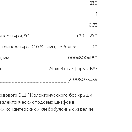
В
230
1
0,73
мпературы, °С
+20...+270
 температуры 340 ºС, мин, не более
40
, мм
1000х800х180
ы
24 хлебные формы №7
21008075039
одового ЭШ-1К электрического без крыши
и электрических подовых шкафов в
чки кондитерских и хлебобулочных изделий