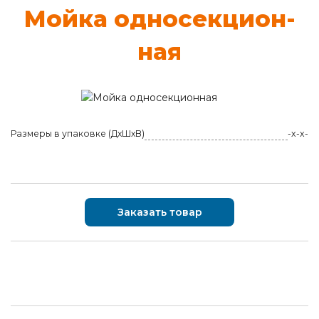
Мой­ка од­но­сек­ци­он­
ная
Размеры в упаковке (ДхШхВ)
-x-x-
Заказать товар