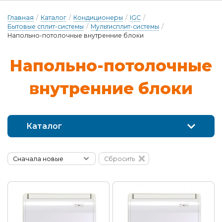
Главная
/
Каталог
/
Кондиционеры
/
IGC
/
Бытовые сплит-системы
/
Мультисплит-системы
/
Напольно-потолочные внутренние блоки
На­поль­но-по­то­лоч­ные
внут­ренние бло­ки
Каталог
Сбросить