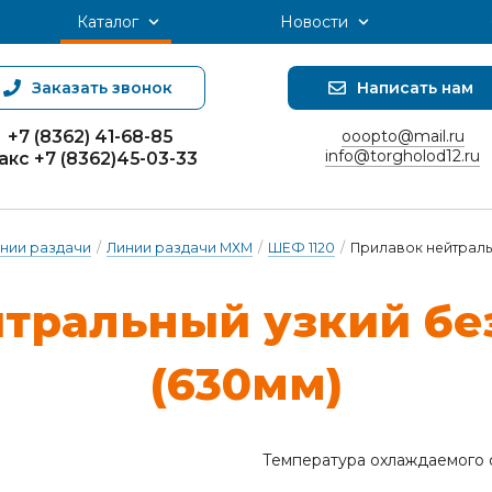
Каталог
Новости
Заказать звонок
Написать нам
+7 (8362) 41-68-85
ooopto@mail.ru
info@torgholod12.ru
акс +7 (8362)45-03-33
нии раздачи
/
Линии раздачи МХМ
/
ШЕФ 1120
/
Прилавок нейтраль
й­траль­ный уз­кий бе
(630мм)
Температура охлаждаемого 