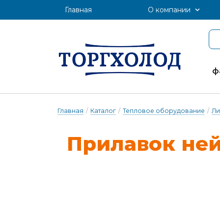
Главная
О компании
ф
Главная
/
Каталог
/
Тепловое оборудование
/
Ли
При­ла­вок не