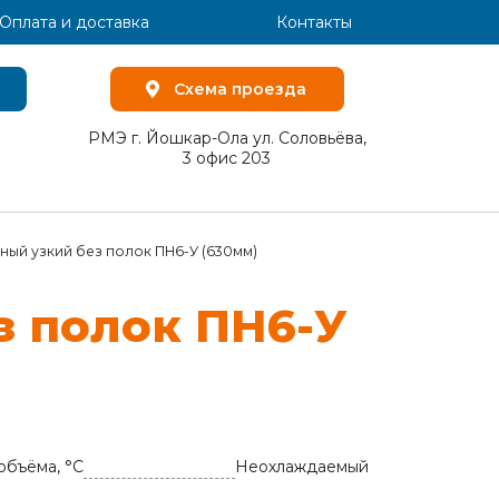
Оплата и доставка
Контакты
Схема проезда
РМЭ г. Йошкар-Ола ул. Соловьёва,
3 офис 203
ный узкий без полок ПН6-У (630мм)
з по­лок ПН6-У
объёма, °C
Неохлаждаемый