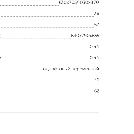
630x705/1030x870
36
62
)
830x790x855
0,44
м
0,44
однофазный переменный
36
62