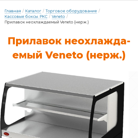
Главная
/
Каталог
/
Торговое оборудование
/
Кассовые боксы. РКС
/
Veneto
/
Прилавок неохлаждаемый Veneto (нерж.)
При­ла­вок не­ох­лажда­
е­мый Veneto (нерж.)